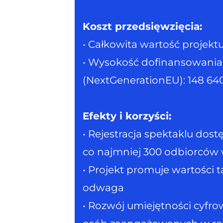
Koszt przedsięwzięcia:
• Całkowita wartość projekt
• Wysokość dofinansowania z
(NextGenerationEU): 148 64
Efekty i korzyści:
• Rejestracja spektaklu dost
co najmniej 300 odbiorców 
• Projekt promuje wartości t
odwaga
• Rozwój umiejętności cyfr