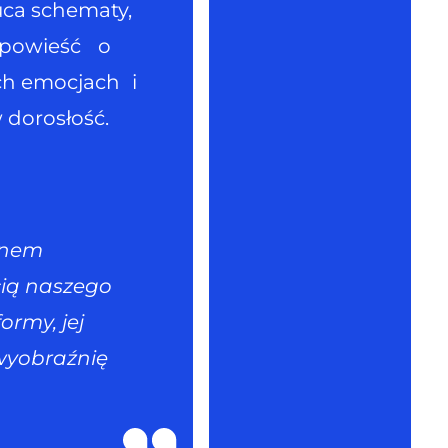
uca schematy,
opowieść o
ych emocjach i
dorosłość.
anem
cią naszego
ormy, jej
 wyobraźnię